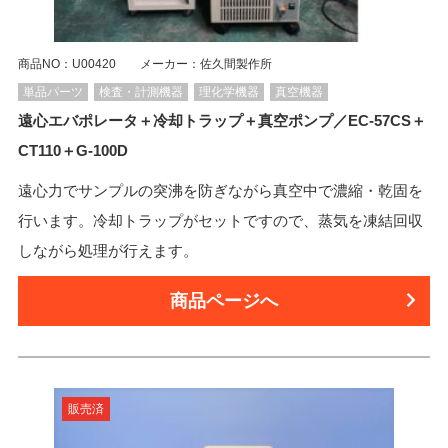
商品NO：U00420 メーカー：佐久間製作所
単品パーツ
検査・計測機器
理化学機器
真空機器
遠心エバポレータ＋冷却トラップ＋真空ポンプ／EC-57CS＋
CT110＋G-100D
遠心力でサンプルの突沸を防ぎながら真空中で濃縮・乾固を
行います。冷却トラップがセットですので、蒸気を凍結回収
しながら処理が行えます。
商品ページへ
販売済