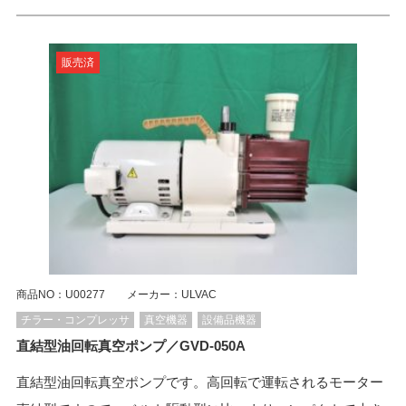
販売済
商品NO：U00277 メーカー：ULVAC
チラー・コンプレッサ
真空機器
設備品機器
直結型油回転真空ポンプ／GVD-050A
直結型油回転真空ポンプです。高回転で運転されるモーター