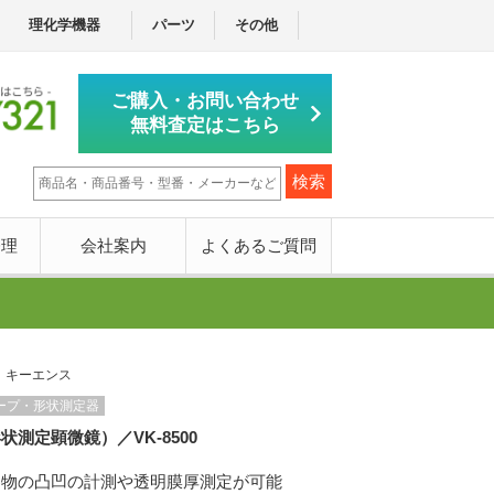
理化学機器
パーツ
その他
ご購入・お問い合わせ
無料査定はこちら
修理
会社案内
よくあるご質問
：キーエンス
ープ・形状測定器
測定顕微鏡）／VK-8500
察物の凸凹の計測や透明膜厚測定が可能