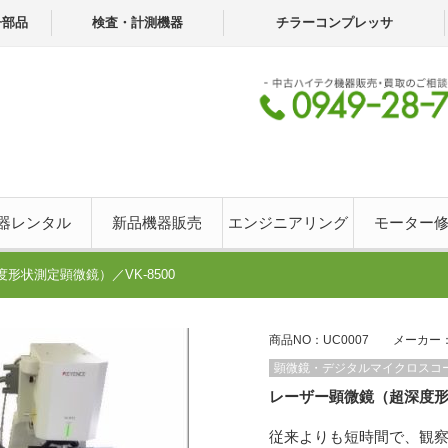
子部品
検査・計測機器
チラーコンプレッサ
器レンタル
新品機器販売
エンジニアリング
モーター
形状測定顕微鏡）／VK-8500
商品NO：UC0007 メーカー
顕微鏡・デジタルマイクロスコ
レーザー顕微鏡（超深度形状
従来よりも短時間で、観