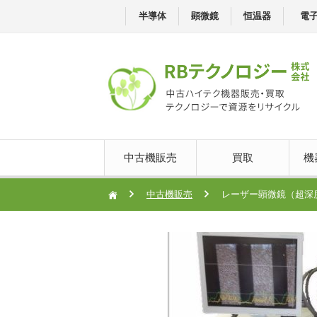
半導体
顕微鏡
恒温器
電
中古機販売
買取
機
中古機販売
レーザー顕微鏡（超深度