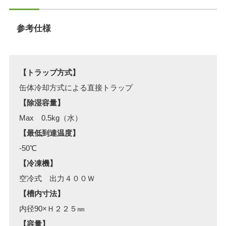
参考仕様
【トラップ方式】
缶体冷却方式による直接トラップ
【除湿容量】
Max 0.5kg（水）
【最低到達温度】
-50℃
【冷凍機】
空冷式 出力４００Ｗ
【槽内寸法】
内径90×Ｈ２２５㎜
【容量】