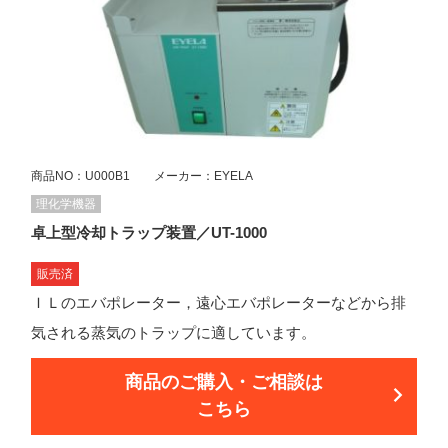
商品NO：U000B1 メーカー：EYELA
理化学機器
卓上型冷却トラップ装置／UT-1000
販売済
ＩＬのエバポレーター，遠心エバポレーターなどから排
気される蒸気のトラップに適しています。
商品のご購入・ご相談は
こちら