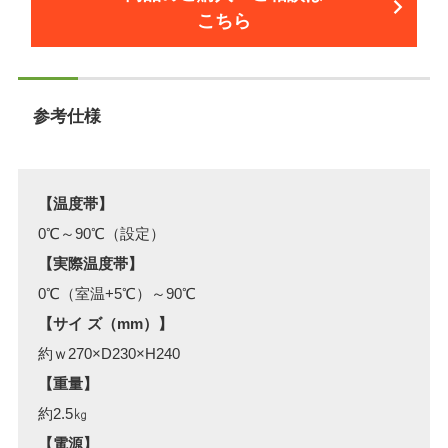
こちら
参考仕様
【温度帯】
0℃～90℃（設定）
【実際温度帯】
0℃（室温+5℃）～90℃
【サイ ズ（mm）】
約ｗ270×D230×H240
【重量】
約2.5㎏
【電源】