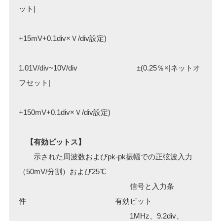
ット|
+15mV+0.1div×Ｖ/div設定)
1.01V/div~10V/div ±(0.25％×|ネットオ
フセット|
+150mV+0.1div×Ｖ/div設定)
【有効ビットス】
示された周波数およびpk-pk振幅での正弦波入力
（50mV/分割）および25℃
信号と入力条
件 有効ビット
1MHz、9.2div、