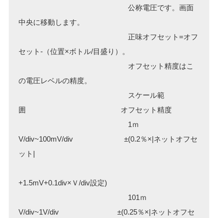
公称電圧です。画面
中央に移動します。
正味オフセット=オフ
セット-（位置×ボトル/目盛り）。
オフセット精度はこ
の電圧レベルの精度。
スケール範
囲 オフセット精度
1ｍ
V/div~100mV/div ±(0.2％×|ネットオフセ
ット|
+1.5mV+0.1div×Ｖ/div設定)
101ｍ
V/div~1V/div ±(0.25％×|ネットオフセ