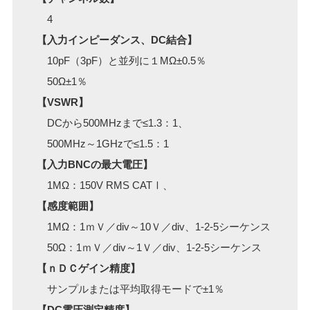
4
【入力インピーダンス、DC結合】
10pF（3pF）と並列に１MΩ±0.5％
50Ω±1％
【VSWR】
DCから500MHzまで≤1.3：1、
500MHz～1GHzで≤1.5：1
【入力BNCの最大電圧】
1MΩ：150V RMS CATⅠ、
【感度範囲】
1MΩ：1ｍＶ／div～10Ｖ／div、1-2-5シーケンス
50Ω：1ｍＶ／div～1Ｖ／div、1-2-5シーケンス
【ｎＤＣゲイン精度】
サンプルまたは平均取得モードで±1％
【DC電圧測定精度】