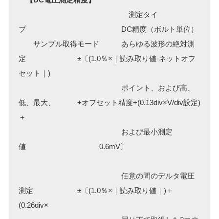
測定タイ
プ DC精度（ボルト単位）
サンプル取得モード あらゆる波形の絶対測
定 ±〔(1.0％×｜読み取り値-ネットオフ
セット｜)
ポイント、および高、
低、最大、 +オフセット精度+(0.13div×V/div設定)
＋
および最小測定
値 0.6mV〕
任意の間のデルタ電圧
測定 ±〔(1.0％×｜読み取り値｜)＋
(0.26div×