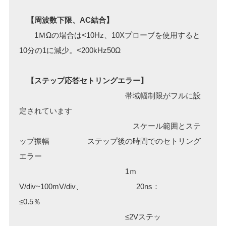
【周波数下限、AC結合】
1ＭΩの場合は<10Hz、10Xプローブを使用すると
10分の1に減少。<200kHz50Ω
【ステップ応答セトリングエラー】
帯域幅制限がフルに設
定されています
スケール範囲とステ
ップ振幅 ステップ後の時間でのセトリング
エラー
1ｍ
V/div~100mV/div、 20ns：
≤0.5％
≤2Vステッ