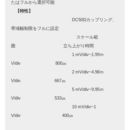
たはフルから選択可能
【特性】
DC50Ωカップリング、
帯域幅制限をフルに設定
スケール範
囲 立ち上がり時間
1 mV/div~1.99ｍ
V/div 800㎰
2 mV/div~4.98ｍ
V/div 667㎰
5 mV/div~9.95ｍ
V/div 533㎰
10 mV/div~1
V/div 400㎰