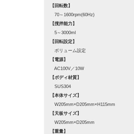
【回転数】
70～1600rpm(60Hz)
【撹拌能力】
5～3000ml
【回転設定】
ボリューム設定
【電源】
AC100V／10W
【ボディ材質】
SUS304
【本体サイズ】
W205mm×D205mm×H115mm
【天板サイズ】
W205mm×D205mm
【重量】