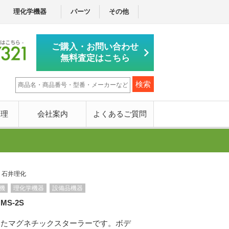
理化学機器
パーツ
その他
ご購入・お問い合わせ
無料査定はこちら
修理
会社案内
よくあるご質問
：石井理化
機
理化学機器
設備品機器
S-2S
したマグネチックスターラーです。ボデ