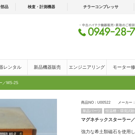
子部品
検査・計測機器
チラーコンプレッサ
器レンタル
新品機器販売
エンジニアリング
モーター
／MS-2S
商品NO：U00522 メーカー
単品パーツ
恒温槽・環境試験
マグネチックスターラー／M
強力な希土類磁石を使用