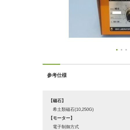
参考仕様
【磁石】
希土類磁石(10,250G)
【モーター】
電子制御方式