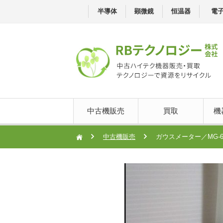
半導体
顕微鏡
恒温器
電
中古機販売
買取
機
中古機販売
ガウスメーター／MG-6