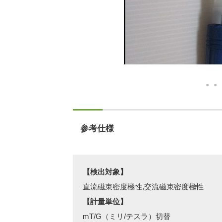
参考仕様
【検出対象】
直流磁束密度極性,交流磁束密度極性
【計量単位】
mT/G（ミリ/テスラ）切替