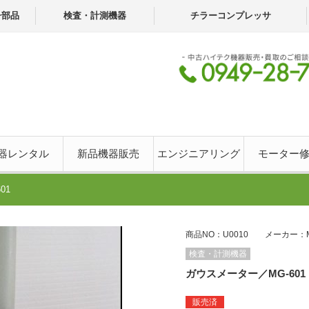
子部品
検査・計測機器
チラーコンプレッサ
器レンタル
新品機器販売
エンジニアリング
モーター
01
商品NO：U0010 メーカー：M
検査・計測機器
ガウスメーター／MG-601
販売済