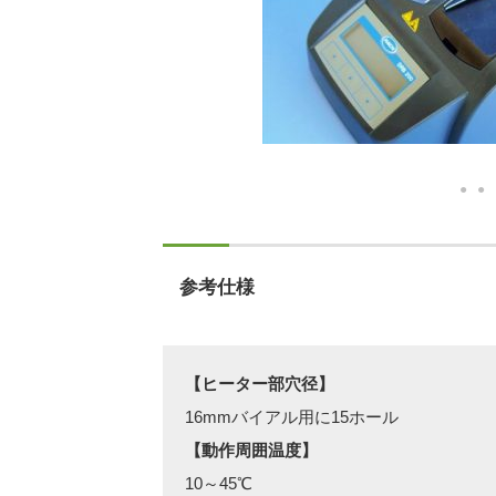
参考仕様
【ヒーター部穴径】
16mmバイアル用に15ホール
【動作周囲温度】
10～45℃