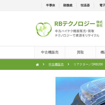
半導体
顕微鏡
恒温器
電
中古機販売
買取
機
中古機販売
リアクター／DRB200