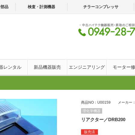
子部品
検査・計測機器
チラーコンプレッサ
器レンタル
新品機器販売
エンジニアリング
モーター
商品NO：U00159 メーカー：
理化学機器
リアクター／DRB200
販売済