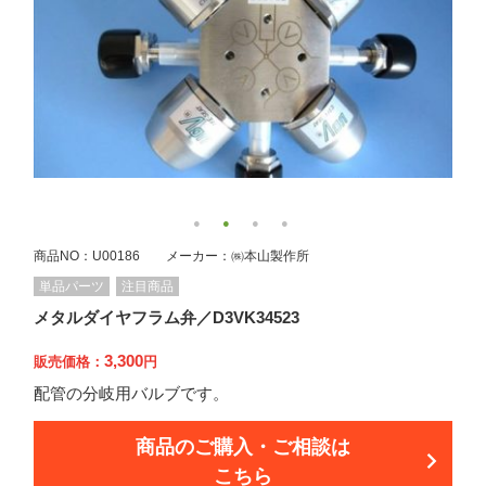
商品NO：U00186 メーカー：㈱本山製作所
単品パーツ
注目商品
メタルダイヤフラム弁／D3VK34523
3,300
販売価格：
円
配管の分岐用バルブです。
商品のご購入・ご相談は
こちら